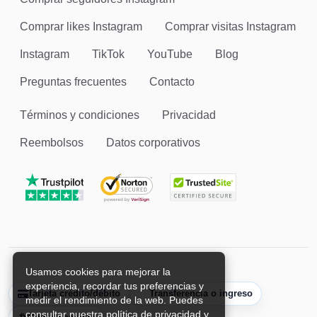
Comprar likes Instagram
Comprar visitas Instagram
Instagram
TikTok
YouTube
Blog
Preguntas frecuentes
Contacto
Términos y condiciones
Privacidad
Reembolsos
Datos corporativos
Usamos cookies para mejorar la
experiencia, recordar tus preferencias y
Tarjeta crédito/débito
Transferencia o ingreso
medir el rendimiento de la web. Puedes
consultar nuestra política de privacidad y