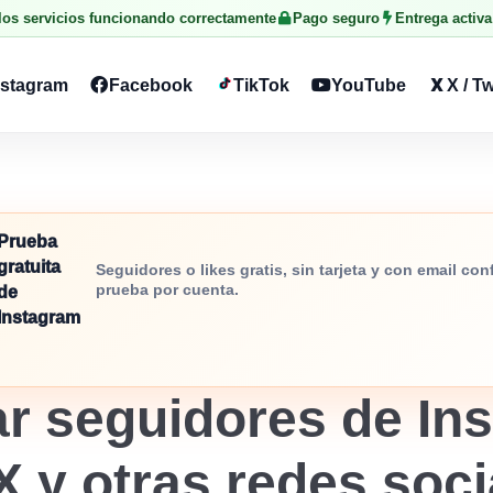
 los servicios funcionando correctamente
Pago seguro
Entrega activa
nstagram
Facebook
TikTok
YouTube
X / Tw
Prueba
gratuita
Seguidores o likes gratis, sin tarjeta y con email co
prueba por cuenta.
de
Instagram
r seguidores de Ins
X y otras redes soc