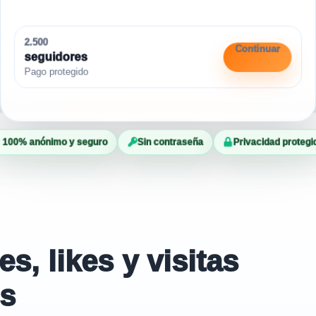
2.500
Continuar
seguidores
Pago protegido
100% anónimo y seguro
Sin contraseña
Privacidad protegi
, likes y visitas
es