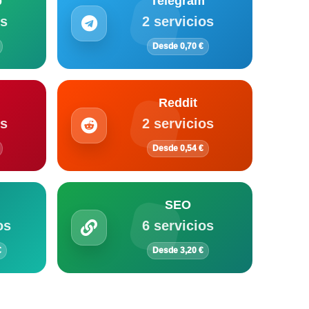
p
Telegram
os
2 servicios
Desde 0,70 €
Reddit
os
2 servicios
Desde 0,54 €
SEO
os
6 servicios
€
Desde 3,20 €