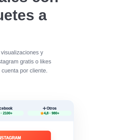
uetes a
visualizaciones y
tagram gratis o likes
 cuenta por cliente.
cebook
Otros
 · 2100+
4,8 · 980+
INSTAGRAM