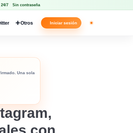
 24/7
Sin contraseña
itter
Otros
Iniciar sesión
Toggle theme
nfirmado. Una sola
tagram,
iales con