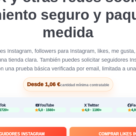
iento seguro y paq
medida
s Instagram, followers para Instagram, likes, me gusta, 
a tienda clara. También puedes solicitar seguidores Ins
n una prueba básica verificada por email, limitada a una
Desde 1,06 €
cantidad mínima contratable
kTok
YouTube
Twitter
Fa
 2720+
5,0 · 1560+
4,9 · 1180+
4,9
GUIDORES INSTAGRAM
COMPRAR LIKES 