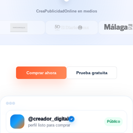
CreaPublicidadOnline en medios
Comprar ahora
Prueba gratuita
@creador_digital
Público
perfil listo para comprar