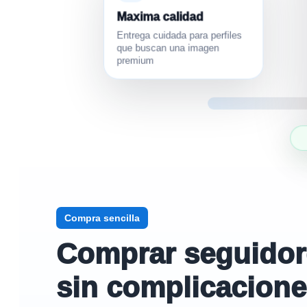
Maxima calidad
Entrega cuidada para perfiles
que buscan una imagen
premium
Compra sencilla
Comprar seguidores
sin complicacion