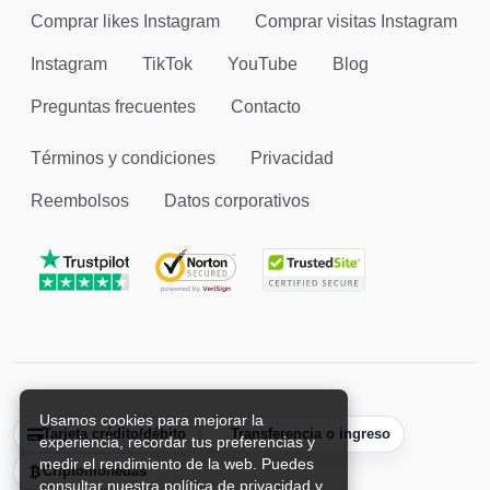
Comprar likes Instagram
Comprar visitas Instagram
Instagram
TikTok
YouTube
Blog
Preguntas frecuentes
Contacto
Términos y condiciones
Privacidad
Reembolsos
Datos corporativos
Usamos cookies para mejorar la
Tarjeta crédito/débito
Transferencia o ingreso
experiencia, recordar tus preferencias y
medir el rendimiento de la web. Puedes
Criptomonedas
consultar nuestra política de privacidad y