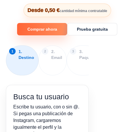
Desde 0,50 €
cantidad mínima contratable
Comprar ahora
Prueba gratuita
1.
2.
3.
4.
Destino
Email
Paquete
Extras
y
pago
Busca tu usuario
Escribe tu usuario, con o sin @.
Si pegas una publicación de
Instagram, cargaremos
igualmente el perfil y la