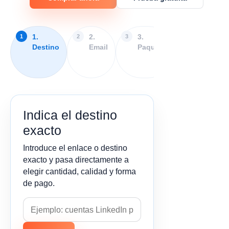
1.
2.
3.
4.
Destino
Email
Paquete
Extras
y
pago
Indica el destino
exacto
Introduce el enlace o destino
exacto y pasa directamente a
elegir cantidad, calidad y forma
de pago.