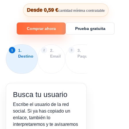
Desde 0,59 €
cantidad mínima contratable
Comprar ahora
Prueba gratuita
1.
2.
3.
4.
Destino
Email
Paquete
Extras
y
pago
Busca tu usuario
Escribe el usuario de la red
social. Si ya has copiado un
enlace, también lo
interpretaremos y te avisaremos